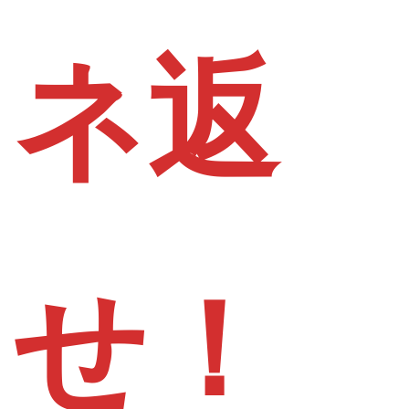
ネ返
せ！