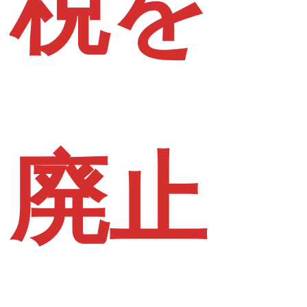
税を
廃止