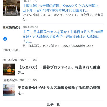
2024-12-27
【御祈願】天平祭の継続、K-popとやらの入国禁止、
山下真（昭和43年(1968年)6月30日生まれ…
いつもご加護頂き、ありがとうございます。 奈良県を、大和国
を…
2024-09-07
【 尹、日本国民のカネを返せ！】昨日９月６日の岸田
文雄と尹大統領の夕食会で、岸田文雄は尹大統領に
「元…
尹、日本国民のカネを返せ！！ 2024/09/06(金) 22:46
2024/09/0…
新しい記事
(2026-03-06)
【ルタバガ】：栄養プロファイル、報告された健康
効…
過去の記事
(2026-03-06)
主要保険会社がホルムズ海峡を横断する船舶の補償
を…
記事一覧